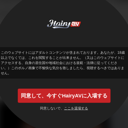
ーザーが登録されています。
4495 人のモデル
47.5 Tb の巨大なアー
イブ
435450 枚の写真
年中無休のサポート
このウェブサイトにはアダルトコンテンツが含まれております。あなたが、18歳
以上でなくては、これを閲覧することが出来ません。（又はこのウェブサイトに
アクセスする、自身の居住国や地域社会における規範・法律に従ってくださ
い。）このポルノ画像で不愉快な気分を致しましたら、視聴するべきではありま
せん。
同意して、今すぐHairyAVに入場する
同意しないで、
ここを退場する