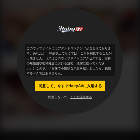
Maria Ozawaとビデオ
(3)
HD
HD
33:19
16:51
このウェブサイトにはアダルトコンテンツが含まれておりま
す。あなたが、18歳以上でなくては、これを閲覧することが
美マン小澤マリア～潮吹き中出し
美マンスーパーボディ小澤マリア
出来ません。（又はこのウェブサイトにアクセスする、自身
1
61,920
1
58,002
の居住国や地域社会における規範・法律に従ってくださ
い。）このポルノ画像で不愉快な気分を致しましたら、視聴
するべきではありません。
HD
同意して、今すぐHairyAVに入場する
同意しないで、
ここを退場する
20:13
美マン小澤マリア～連続口内射精
0
43,302