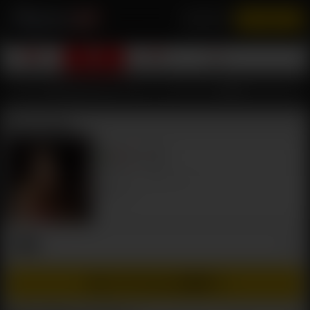
ログイン
すぐ加入する
ビデオ
人のモデル
カテゴリー
検索
ライブチャット
変態
Maria Ozawa
ライク
55% いい
1,141 ビュー
3 ビデオ
情報
今すぐアクセスを取得