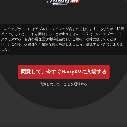
該素材の使用は著作権所有者、その代理人または法律により承認されていないと誠実
問われることを承知のうえで、申し立て当事者は、を申し立てる独占的権利の所有者
このウェブサイトにはアダルトコンテンツが含まれております。あなたが、18歳
以上でなくては、これを閲覧することが出来ません。（又はこのウェブサイトに
アクセスする、自身の居住国や地域社会における規範・法律に従ってくださ
に送信してください：
い。）このポルノ画像で不愉快な気分を致しましたら、視聴するべきではありま
せん。
同意して、今すぐHairyAVに入場する
同意しないで、
ここを退場する