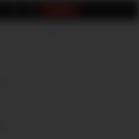
すぐ加入する
（記
情報