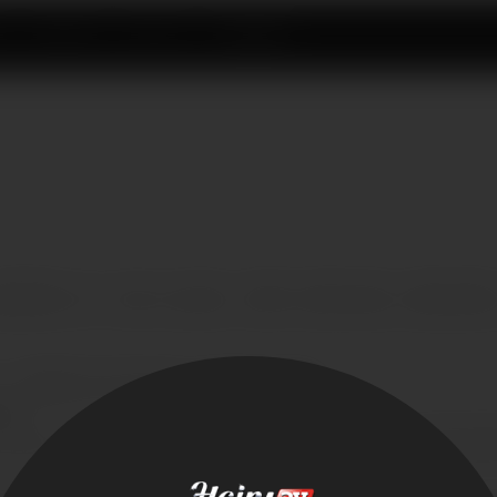
オ
人のモデル ▾
カテゴリー ▾
を選ぶ理由
無断使用がされている疑いがある場合、お手数ですが弊社の指定した著作権代理者
としての権限を有する者の直筆または電子形式での署名
情報；
てられるものであって、サイトから削除するまたはアクセス不能にすべき素材の識別
ルアドレス