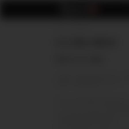
ホーム
ビデ
ホーム
→ DMCA ↓
DMCA通知と削除方針
著作の申し立ての通知
もし弊社により貴殿の著作権に該当するような
に指定）に以の情報を提供してください：
1.を申し立てる独占的権利の所有者の代理人
2.していると申し立てられている著作物の識別
3.しているまたは行為の対象であると申し立
（該当素材のURLを含めることが望ま）
4.申し立て当事者の住所、電話番号、及びメー