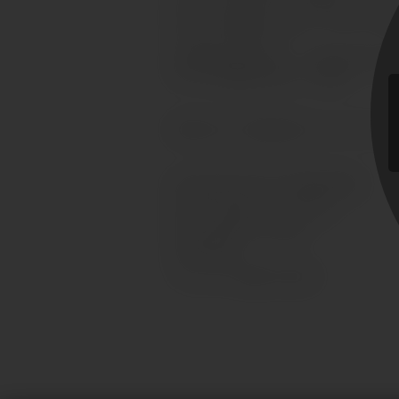
5.申し立て当事者が、申し立てた内容での当
ているという陳述；そして
6.通知情報は正確であり、りの場合は証罪に
人としての権利を有するという陳述
著作の申し立ての通知を以のメールアドレス
InCorporate Now Incでの著作権代理者
6750 N. Andrews Ave., Suite 200
Fort Lauderdale, FL 33309
United States
ファックス：(800) 371-0235